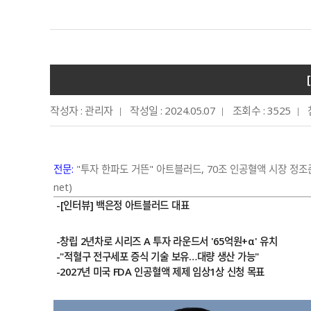
작성자 : 관리자
작성일 : 2024.05.07
조회수 : 3525
전문:
"투자 한파도 거뜬" 아트블러드, 70조 인공혈액 시장 정조준 <
net)
-[인터뷰] 백은정 아트블러드 대표
-창립 2년차로 시리즈 A 투자 라운드서 '65억원+α' 유치
-"적혈구 전구세포 증식 기술 보유…대량 생산 가능"
-2027년 미국 FDA 인공혈액 제제 임상1상 신청 목표