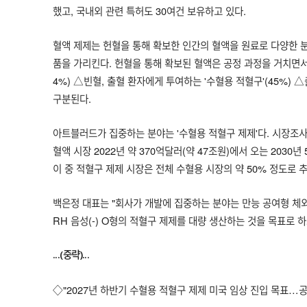
했고, 국내외 관련 특허도 30여건 보유하고 있다.
혈액 제제는 헌혈을 통해 확보한 인간의 혈액을 원료로 다양한 분
품을 가리킨다. 헌혈을 통해 확보된 혈액은 공정 과정을 거치면서
4%) △빈혈, 출혈 환자에게 투여하는 '수혈용 적혈구'(45%) 
구분된다.
아트블러드가 집중하는 분야는 '수혈용 적혈구 제제'다. 시장조
혈액 시장 2022년 약 370억달러(약 47조원)에서 오는 2030년
이 중 적혈구 제제 시장은 전체 수혈용 시장의 약 50% 정도로 
백은정 대표는 "회사가 개발에 집중하는 분야는 만능 공여형 체외
RH 음성(-) O형의 적혈구 제제를 대량 생산하는 것을 목표로 하
...(중략)...
◇"2027년 하반기 수혈용 적혈구 제제 미국 임상 진입 목표…