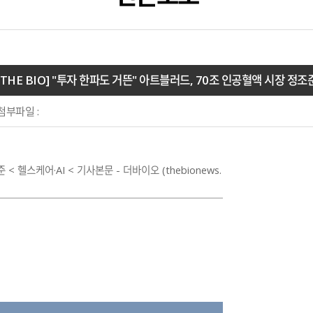
[THE BIO] "투자 한파도 거뜬" 아트블러드, 70조 인공혈액 시장 정조
첨부파일 :
 헬스케어·AI < 기사본문 - 더바이오 (thebionews.