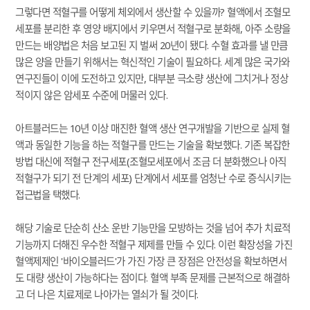
그렇다면 적혈구를 어떻게 체외에서 생산할 수 있을까? 혈액에서 조혈모
세포를 분리한 후 영양 배지에서 키우면서 적혈구로 분화해, 아주 소량을
만드는 배양법은 처음 보고된 지 벌써 20년이 됐다. 수혈 효과를 낼 만큼
많은 양을 만들기 위해서는 혁신적인 기술이 필요하다. 세계 많은 국가와
연구진들이 이에 도전하고 있지만, 대부분 극소량 생산에 그치거나 정상
적이지 않은 암세포 수준에 머물러 있다.
아트블러드는 10년 이상 매진한 혈액 생산 연구개발을 기반으로 실제 혈
액과 동일한 기능을 하는 적혈구를 만드는 기술을 확보했다. 기존 복잡한
방법 대신에 적혈구 전구세포(조혈모세포에서 조금 더 분화했으나 아직
적혈구가 되기 전 단계의 세포) 단계에서 세포를 엄청난 수로 증식시키는
접근법을 택했다.
해당 기술로 단순히 산소 운반 기능만을 모방하는 것을 넘어 추가 치료적
기능까지 더해진 우수한 적혈구 제제를 만들 수 있다. 이런 확장성을 가진
혈액제제인 '바이오블러드'가 가진 가장 큰 장점은 안전성을 확보하면서
도 대량 생산이 가능하다는 점이다. 혈액 부족 문제를 근본적으로 해결하
고 더 나은 치료제로 나아가는 열쇠가 될 것이다.